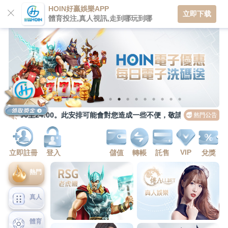
HOIN好贏娛樂APP
音效
立即下载
體育投注,真人視訊,走到哪玩到哪
09:00至24:00。此安排可能會對您造成一些不便，敬請諒解。USDT
VIP
立即註冊
登入
儲值
轉帳
託售
兌獎
熱門
真人
體育