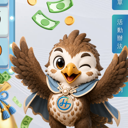
單
活
動
辦
法
活
動
聲
明