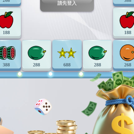
268
388
請先登入
188
188
388
288
688
288
268