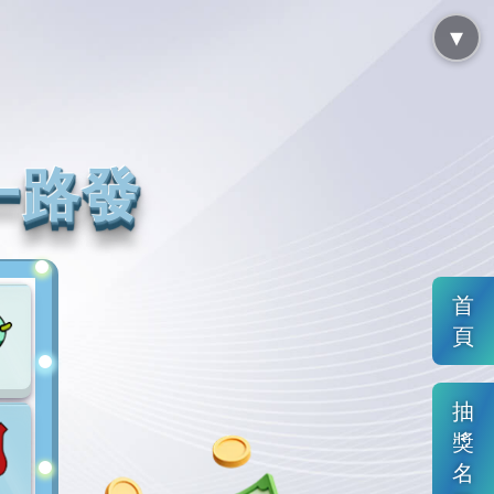
▾
一路發
首
頁
抽
獎
名